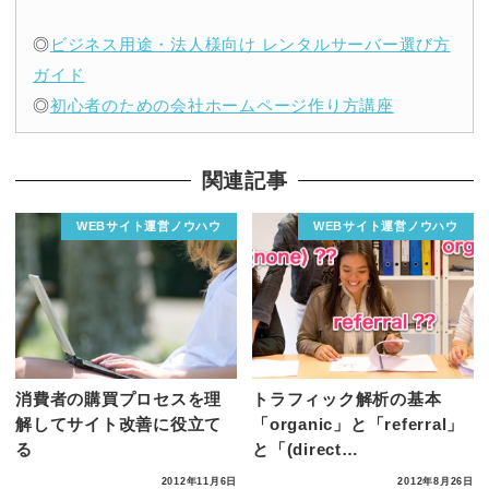
◎
ビジネス用途・法人様向け レンタルサーバー選び方
ガイド
◎
初心者のための会社ホームページ作り方講座
関連記事
WEBサイト運営ノウハウ
WEBサイト運営ノウハウ
消費者の購買プロセスを理
トラフィック解析の基本
解してサイト改善に役立て
「organic」と「referral」
る
と「(direct…
2012年11月6日
2012年8月26日